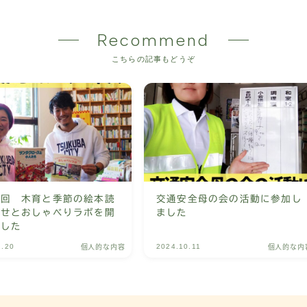
Recommend
こちらの記事もどうぞ
２回 木育と季節の絵本読
交通安全母の会の活動に参加し
かせとおしゃべりラボを開
ました
ました
2.20
2024.10.11
個人的な内容
個人的な内