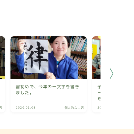
書初めで、今年の一文字を書き
子どもの未来を育
ました。
ーで作ったしまん
を八千代町立図書
した
2026.01.08
2024.12.22
容
個人的な内容