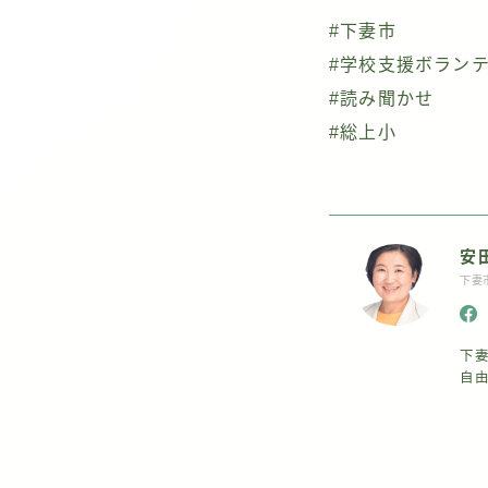
#下妻市
#学校支援ボラン
#読み聞かせ
#総上小
安
下妻
下
自