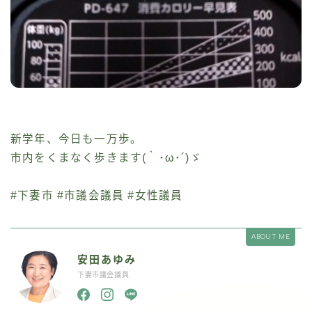
新学年、今日も一万歩。
市内をくまなく歩きます(｀･ω･´)ゞ
#下妻市 #市議会議員 #女性議員
ABOUT ME
安田あゆみ
下妻市議会議員