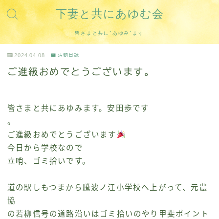
下妻と共にあゆむ会
皆さまと共に”あゆみ”ます
2024.04.08
活動日誌
ご進級おめでとうございます。
皆さまと共にあゆみます。安田歩です
。
ご進級おめでとうございます
今日から学校なので
立哨、ゴミ拾いです。
道の駅しもつまから騰波ノ江小学校へ上がって、元農
協
の若柳信号の道路沿いはゴミ拾いのやり甲斐ポイント