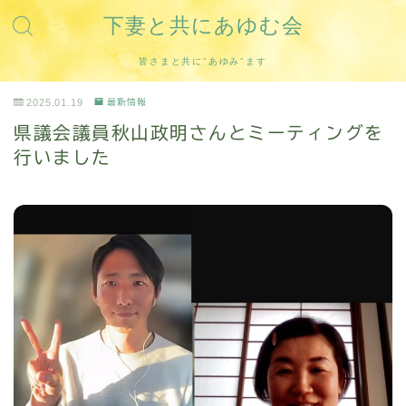
下妻と共にあゆむ会
皆さまと共に”あゆみ”ます
2025.01.19
最新情報
県議会議員秋山政明さんとミーティングを
行いました