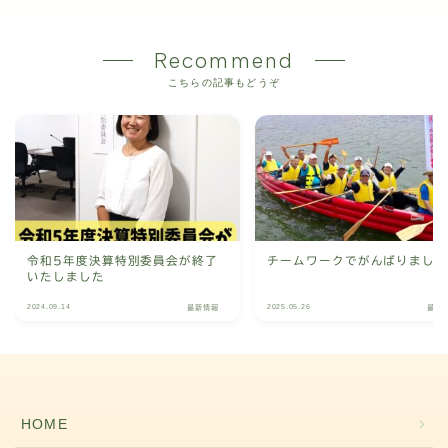
Recommend
こちらの記事もどうぞ
令和5年度決算特別委員会が終了
チームワークでがんばりまし
いたしました
2024.09.14
2025.05.26
最新情報
最新
HOME