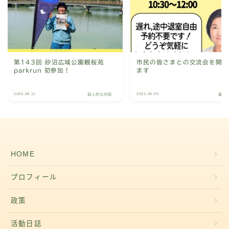
第143回 砂沼広域公園観桜苑
市民の皆さまとの交流会を開
parkrun 初参加！
ます
2025.08.11
2025.09.09
個人的な内容
最新
HOME
プロフィール
政策
活動日誌