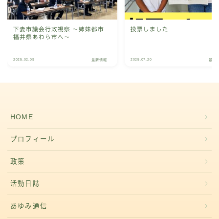
下妻市議会行政視察 ～姉妹都市
投票しました
福井県あわら市へ～
2025.02.09
2025.07.20
最新情報
最新
HOME
プロフィール
政策
活動日誌
あゆみ通信