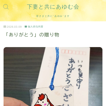
下妻と共にあゆむ会
皆さまと共に”あゆみ”ます
2026.03.09
個人的な内容
「ありがとう」の贈り物